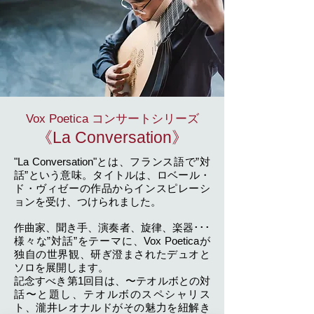
Vox Poetica コンサートシリーズ
《La Conversation》
"La Conversation"とは、フランス語で”対
話”という意味。タイトルは、ロベール・
ド・ヴィゼーの作品からインスピレーシ
ョンを受け、つけられました。
作曲家、聞き手、演奏者、旋律、楽器･･･
様々な”対話”をテーマに、Vox Poeticaが
独自の世界観、研ぎ澄まされたデュオと
ソロを展開します。
記念すべき第1回目は、〜テオルボとの対
話〜と題し、テオルボのスペシャリス
ト、瀧井レオナルドがその魅力を紐解き